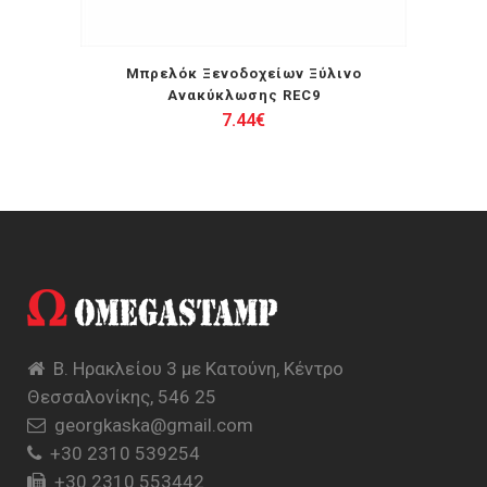
Μπρελόκ Ξενοδοχείων Ξύλινο
Ανακύκλωσης REC9
7.44
€
Β. Ηρακλείου 3 με Κατούνη, Κέντρο
Θεσσαλονίκης, 546 25
georgkaska@gmail.com
+30 2310 539254
+30 2310 553442