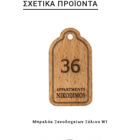
ΣΧΕΤΙΚΆ ΠΡΟΪΌΝΤΑ
Mπρελόκ Ξενοδοχείων Ξύλινο W1