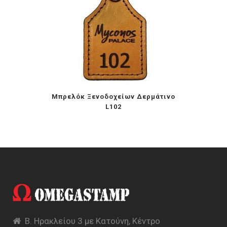
Μπρελόκ Ξενοδοχείων Δερμάτινο
L102
Β. Ηρακλείου 3 με Κατούνη, Κέντρο