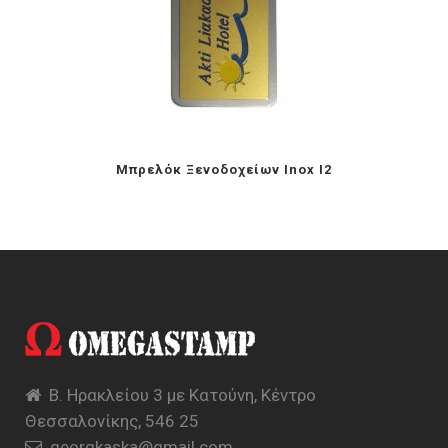
Μπρελόκ Ξενοδοχείων Inox I2
Β. Ηρακλείου 3 με Κατούνη, Κέντρο
Θεσσαλονίκης, 546 25
georgkaska@gmail.com