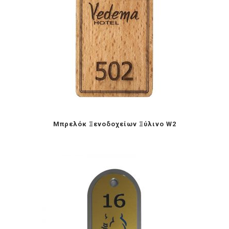
Mπρελόκ Ξενοδοχείων Ξύλινο W2