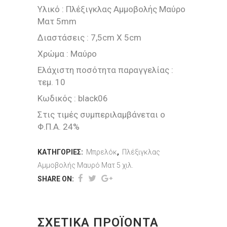
Υλικό : Πλέξιγκλας Αμμοβολής Μαύρο
Ματ 5mm
Διαστάσεις : 7,5cm X 5cm
Χρώμα : Μαύρο
Ελάχιστη ποσότητα παραγγελίας :
τεμ. 10
Κωδικός : black06
Στις τιμές συμπεριλαμβάνεται ο
Φ.Π.Α. 24%
ΚΑΤΗΓΟΡΊΕΣ:
Μπρελόκ
,
Πλέξιγκλας
Αμμοβολής Μαυρό Ματ 5 χιλ.
SHARE ON:
ΣΧΕΤΙΚΆ ΠΡΟΪΌΝΤΑ