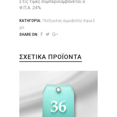
Στις τιμές συμπεριλαμβάνεται ο
Φ.Π.Α. 24%
ΚΑΤΗΓΟΡΊΑ:
Πλέξιγκλας Αμμοβολής Aqua 5
χιλ.
SHARE ON:
ΣΧΕΤΙΚΆ ΠΡΟΪΌΝΤΑ