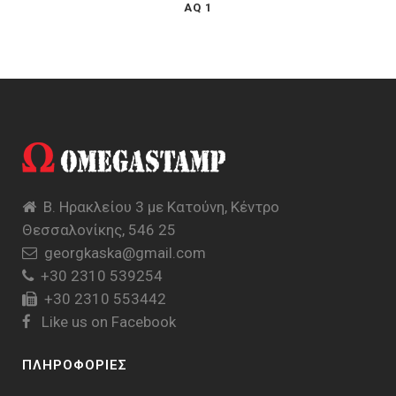
AQ 1
Β. Ηρακλείου 3 με Κατούνη, Κέντρο
Θεσσαλονίκης, 546 25
georgkaska@gmail.com
+30 2310 539254
+30 2310 553442
Like us on Facebook
ΠΛΗΡΟΦΟΡΙΕΣ