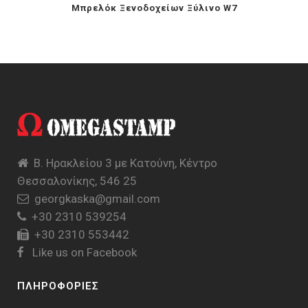
Mπρελόκ Ξενοδοχείων Ξύλινο W7
Β. Ηρακλείου 3 με Κατούνη, Κέντρο
Θεσσαλονίκης, 546 25
georgkaska@gmail.com
+30 2310 539254
+30 2310 553442
Like us on Facebook
ΠΛΗΡΟΦΟΡΙΕΣ