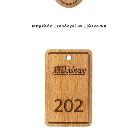
Mπρελόκ Ξενοδοχείων Ξύλινο W8