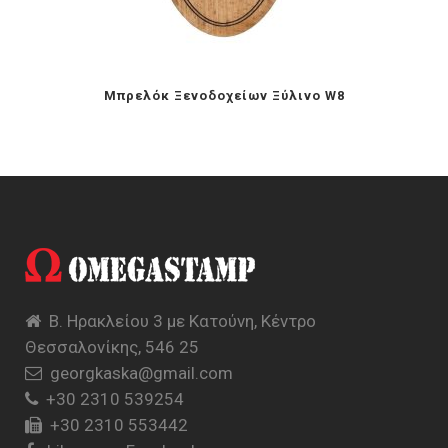
Mπρελόκ Ξενοδοχείων Ξύλινο W8
Β. Ηρακλείου 3 με Κατούνη, Κέντρο
Θεσσαλονίκης, 546 25
georgkaska@gmail.com
+30 2310 539254
+30 2310 553442