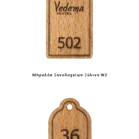
Mπρελόκ Ξενοδοχείων Ξύλινο W2