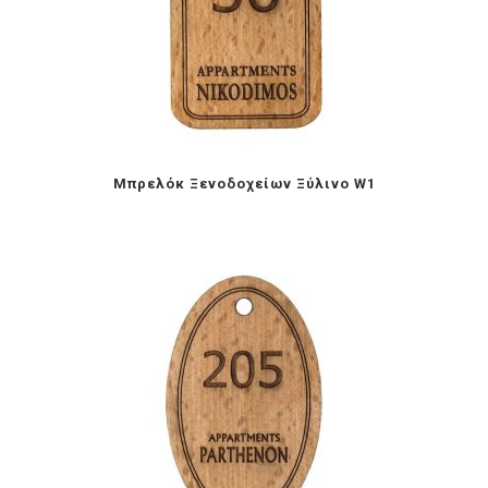
Mπρελόκ Ξενοδοχείων Ξύλινο W1