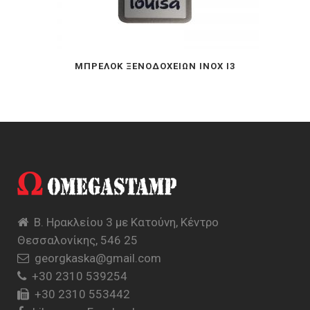
ΜΠΡΕΛΟΚ ΞΕΝΟΔΟΧΕΙΩΝ INOX I3
Β. Ηρακλείου 3 με Κατούνη, Κέντρο
Θεσσαλονίκης, 546 25
georgkaska@gmail.com
+30 2310 539254
+30 2310 553442