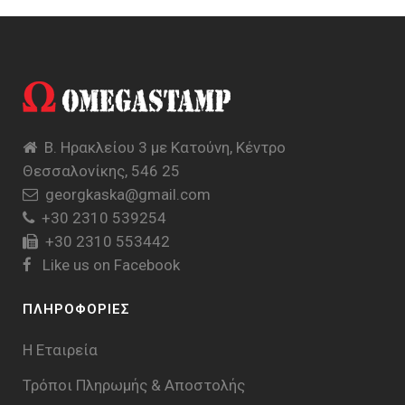
Β. Ηρακλείου 3 με Κατούνη, Κέντρο
Θεσσαλονίκης, 546 25
georgkaska@gmail.com
+30 2310 539254
+30 2310 553442
Like us on Facebook
ΠΛΗΡΟΦΟΡΙΕΣ
Η Εταιρεία
Τρόποι Πληρωμής & Aποστολής