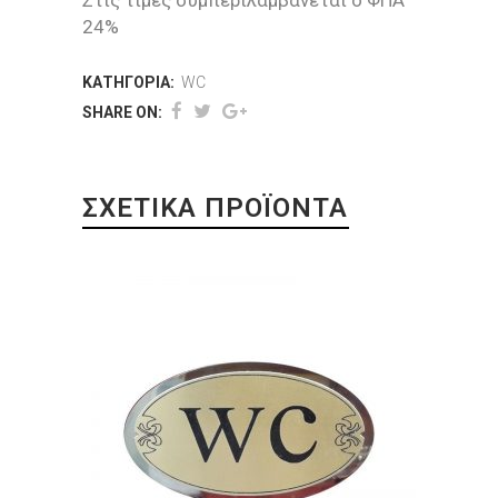
Στις τιμές συμπεριλαμβάνεται ο ΦΠΑ
24%
ΚΑΤΗΓΟΡΊΑ:
WC
SHARE ON:
ΣΧΕΤΙΚΆ ΠΡΟΪΌΝΤΑ