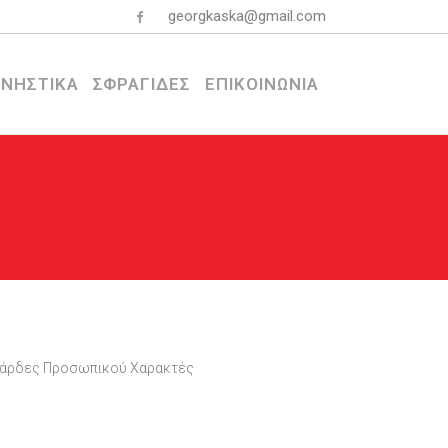
georgkaska@gmail.com
ΝΗΣΤΙΚΑ
ΣΦΡΑΓΙΔΕΣ
ΕΠΙΚΟΙΝΩΝΙΑ
άρδες Προσωπικού Χαρακτές