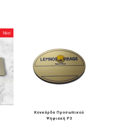
Νέο!
ύ
Κονκάρδα Προσωπικού
Ψηφιακή P3