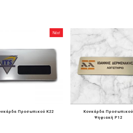
Νέο!
ονκάρδα Προσωπικού K22
Κονκάρδα Προσωπικο
Ψηφιακή P12