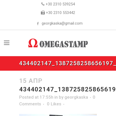
+30 2310 539254
+30 2310 553442
georgkaska@gmail.com
434402147_1387258258656197
15 ΑΠΡ
434402147_13872582586561
Posted at 17:55h
in
by
georgkaska
0
Comments
0
Likes