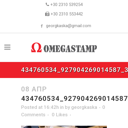
+30 2310 539254
+30 2310 553442
georgkaska@gmail.com
434760534_927904269014587_
08 ΑΠΡ
434760534_92790426901458
Posted at 16:42h
in
by
georgkaska
0
Comments
0
Likes