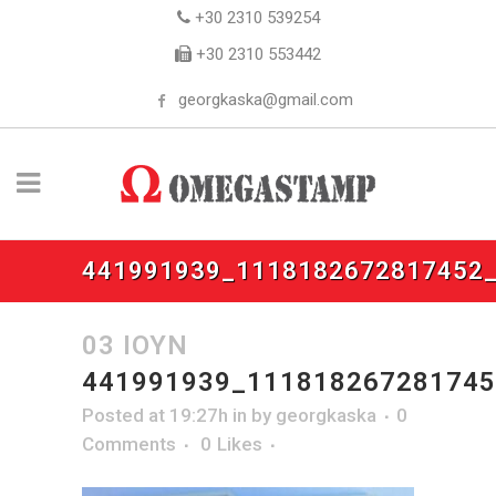
+30 2310 539254
+30 2310 553442
georgkaska@gmail.com
441991939_1118182672817452
03 ΙΟΎΝ
441991939_11181826728174
Posted at 19:27h
in
by
georgkaska
0
Comments
0
Likes