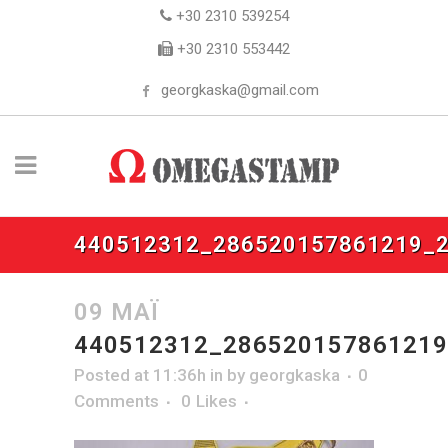
+30 2310 539254
+30 2310 553442
georgkaska@gmail.com
440512312_286520157861219_
09 ΜΆΙ
440512312_28652015786121
Posted at 11:36h
in
by
georgkaska
0
Comments
0
Likes