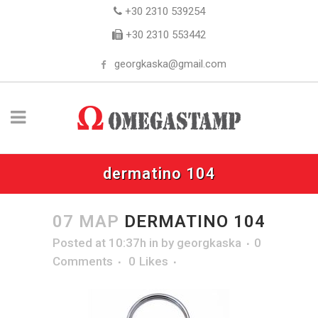
+30 2310 539254
+30 2310 553442
georgkaska@gmail.com
dermatino 104
07 ΜΑΡ
DERMATINO 104
Posted at 10:37h
in
by
georgkaska
0
Comments
0
Likes