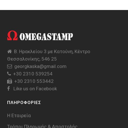
Β. Ηρακλείου 3 με Κατούνη, Κέντρο
Θεσσαλονίκης, 546 25
georgkaska@gmail.com
+30 2310 539254
+30 2310 553442
Like us on Facebook
ΠΛΗΡΟΦΟΡΙΕΣ
Η Εταιρεία
Τρόποι Πληρωμής & Aποστολής