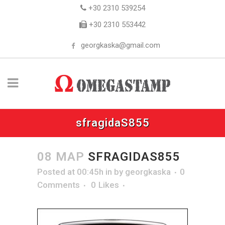
+30 2310 539254
+30 2310 553442
georgkaska@gmail.com
sfragidaS855
08 ΜΑΡ
SFRAGIDAS855
Posted at 00:45h
in
by
georgkaska
0
Comments
0
Likes