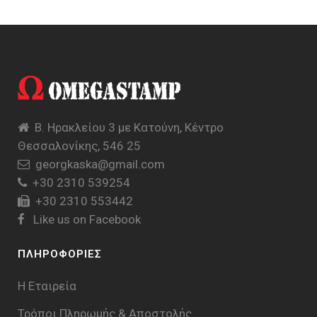
Β. Ηρακλείου 3 με Κατούνη, Κέντρο
Θεσσαλονίκης, 546 25
georgkaska@gmail.com
+30 2310 539254
+30 2310 553442
Like us on Facebook
ΠΛΗΡΟΦΟΡΙΕΣ
Η Εταιρεία
Τρόποι Πληρωμής & Aποστολής