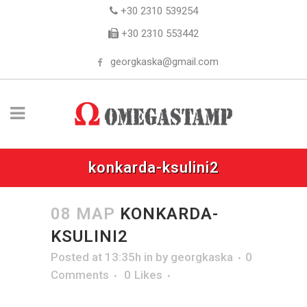
+30 2310 539254
+30 2310 553442
georgkaska@gmail.com
konkarda-ksulini2
08 ΜΑΡ
KONKARDA-
KSULINI2
Posted at 13:35h
in
by
georgkaska
0
Comments
0
Likes