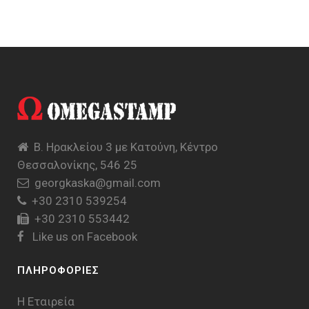
Β. Ηρακλείου 3 με Κατούνη, Κέντρο
Θεσσαλονίκης, 546 25
georgkaska@gmail.com
+30 2310 539254
+30 2310 553442
Like us on Facebook
ΠΛΗΡΟΦΟΡΙΕΣ
Η Εταιρεία