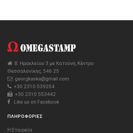
Β. Ηρακλείου 3 με Κατούνη, Κέντρο
Θεσσαλονίκης, 546 25
georgkaska@gmail.com
+30 2310 539254
+30 2310 553442
Like us on Facebook
ΠΛΗΡΟΦΟΡΙΕΣ
Η Εταιρεία