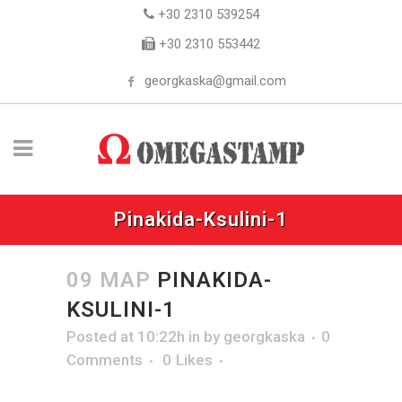
+30 2310 539254
+30 2310 553442
georgkaska@gmail.com
Pinakida-Ksulini-1
09 ΜΑΡ
PINAKIDA-
KSULINI-1
Posted at 10:22h
in
by
georgkaska
0
Comments
0
Likes