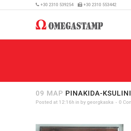
+30 2310 539254
+30 2310 553442
09 ΜΑΡ
PINAKIDA-KSULINI
Posted at 12:16h
in
by
georgkaska
0 Co