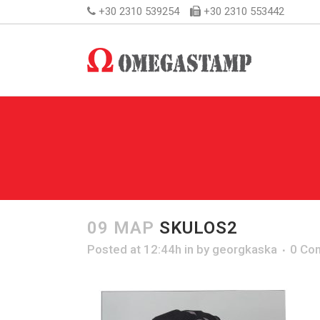
+30 2310 539254
+30 2310 553442
09 ΜΑΡ
SKULOS2
Posted at 12:44h
in
by
georgkaska
0 Co