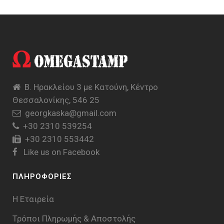
Β. Ηρακλείου 3 με Κατούνη, Κέντρο
Θεσσαλονίκης, 546 25
georgkaska@gmail.com
+30 2310 539254
+30 2310 553442
Like us on Facebook
ΠΛΗΡΟΦΟΡΙΕΣ
Η Εταιρεία
Τρόποι Πληρωμής & Aποστολής