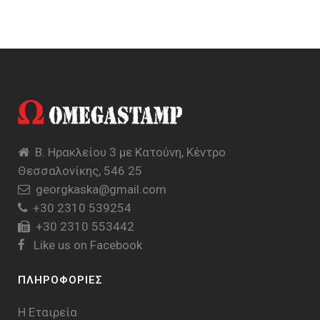
Β. Ηρακλείου 3 με Κατούνη, Κέντρο
Θεσσαλονίκης, 546 25
georgkaska@gmail.com
+30 2310 539254
+30 2310 553442
Like us on Facebook
ΠΛΗΡΟΦΟΡΙΕΣ
Η Εταιρεία