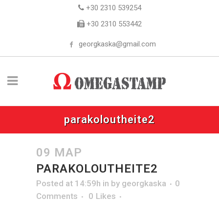
+30 2310 539254
+30 2310 553442
georgkaska@gmail.com
parakoloutheite2
09 ΜΑΡ
PARAKOLOUTHEITE2
Posted at 14:59h
in
by
georgkaska
0
Comments
0
Likes