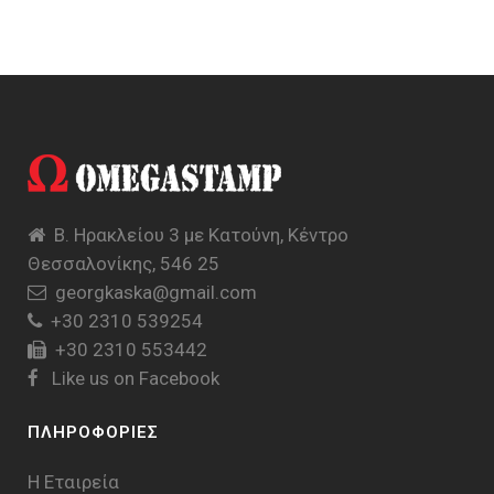
Β. Ηρακλείου 3 με Κατούνη, Κέντρο
Θεσσαλονίκης, 546 25
georgkaska@gmail.com
+30 2310 539254
+30 2310 553442
Like us on Facebook
ΠΛΗΡΟΦΟΡΙΕΣ
Η Εταιρεία