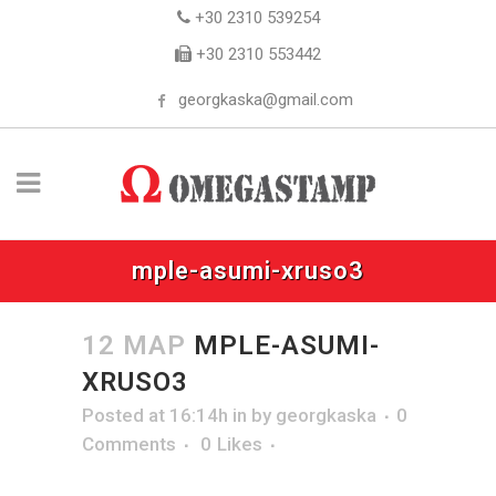
+30 2310 539254
+30 2310 553442
georgkaska@gmail.com
mple-asumi-xruso3
12 ΜΑΡ
MPLE-ASUMI-
XRUSO3
Posted at 16:14h
in
by
georgkaska
0
Comments
0
Likes