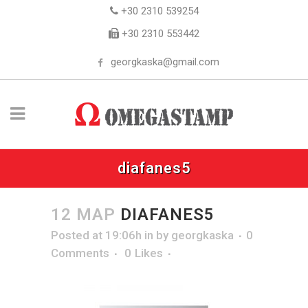
+30 2310 539254
+30 2310 553442
georgkaska@gmail.com
diafanes5
12 ΜΑΡ
DIAFANES5
Posted at 19:06h
in
by
georgkaska
0
Comments
0
Likes