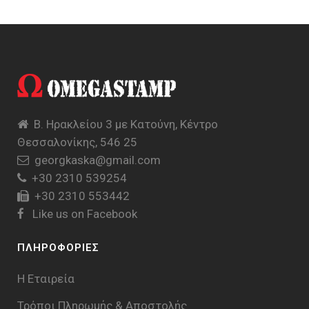
Β. Ηρακλείου 3 με Κατούνη, Κέντρο
Θεσσαλονίκης, 546 25
georgkaska@gmail.com
+30 2310 539254
+30 2310 553442
Like us on Facebook
ΠΛΗΡΟΦΟΡΙΕΣ
Η Εταιρεία
Τρόποι Πληρωμής & Aποστολής