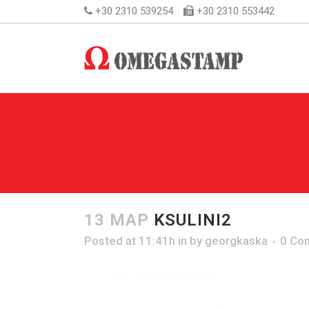
+30 2310 539254
+30 2310 553442
13 ΜΑΡ
KSULINI2
Posted at 11:41h
in
by
georgkaska
0 Co