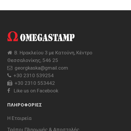
Β. Ηρακλείου 3 με Κατούνη, Κέντρο
Θεσσαλονίκης, 546 25
georgkaska@gmail.com
+30 2310 539254
+30 2310 553442
Like us on Facebook
ΠΛΗΡΟΦΟΡΙΕΣ
Η Εταιρεία
Τρόποι Πληρωμής & Aποστολής