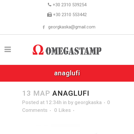
+30 2310 539254
+30 2310 553442
georgkaska@gmail.com
anaglufi
13 ΜΑΡ
ANAGLUFI
Posted at 12:34h
in
by
georgkaska
0
Comments
0
Likes