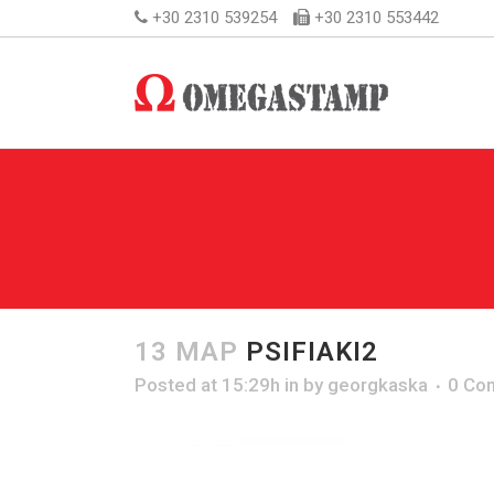
+30 2310 539254
+30 2310 553442
13 ΜΑΡ
PSIFIAKI2
Posted at 15:29h
in
by
georgkaska
0 Co