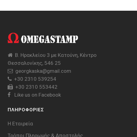
Β. Ηρακλείου 3 με Κατούνη, Κέντρο
Θεσσαλονίκης, 546 25
georgkaska@gmail.com
+30 2310 539254
+30 2310 553442
Like us on Facebook
ΠΛΗΡΟΦΟΡΙΕΣ
Η Εταιρεία
Τρόποι Πληρωμής & Aποστολής