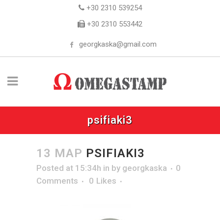
+30 2310 539254
+30 2310 553442
georgkaska@gmail.com
psifiaki3
13 ΜΑΡ
PSIFIAKI3
Posted at 15:34h
in
by
georgkaska
0
Comments
0
Likes