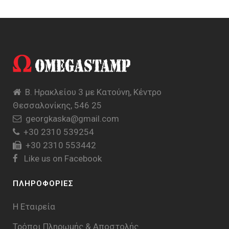
Β. Ηρακλείου 3 με Κατούνη, Κέντρο
Θεσσαλονίκης, 546 25
georgkaska@gmail.com
+30 2310 539254
+30 2310 553442
Like us on Facebook
ΠΛΗΡΟΦΟΡΙΕΣ
Η Εταιρεία
Τρόποι Πληρωμής & Aποστολής