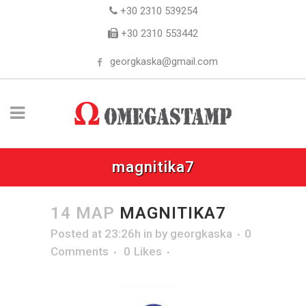
+30 2310 539254
+30 2310 553442
georgkaska@gmail.com
magnitika7
14 ΜΑΡ
MAGNITIKA7
Posted at 23:26h
in
by
georgkaska
0
Comments
0
Likes