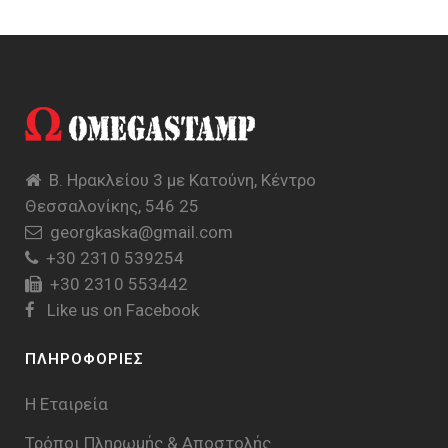
Β. Ηρακλείου 3 με Κατούνη, Κέντρο
Θεσσαλονίκης, 546 25
georgkaska@gmail.com
+30 2310 539254
+30 2310 553442
Like us on Facebook
ΠΛΗΡΟΦΟΡΙΕΣ
Η Εταιρεία
Τρόποι Πληρωμής & Aποστολής