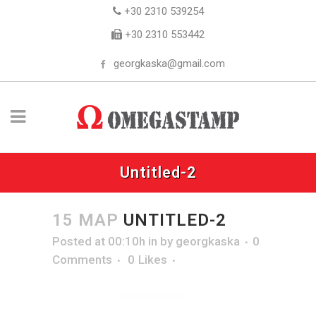
+30 2310 539254
+30 2310 553442
georgkaska@gmail.com
Untitled-2
15 ΜΑΡ
UNTITLED-2
Posted at 00:10h
in
by
georgkaska
0
Comments
0
Likes