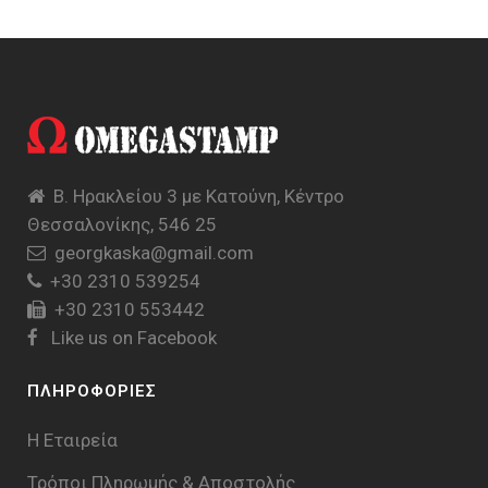
Β. Ηρακλείου 3 με Κατούνη, Κέντρο
Θεσσαλονίκης, 546 25
georgkaska@gmail.com
+30 2310 539254
+30 2310 553442
Like us on Facebook
ΠΛΗΡΟΦΟΡΙΕΣ
Η Εταιρεία
Τρόποι Πληρωμής & Aποστολής