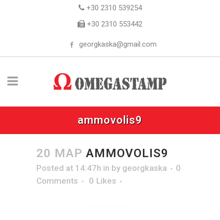
+30 2310 539254
+30 2310 553442
georgkaska@gmail.com
ammovolis9
20 ΜΑΡ
AMMOVOLIS9
Posted at 14:47h
in
by
georgkaska
0
Comments
0
Likes