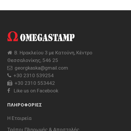
Β. Ηρακλείου 3 με Κατούνη, Κέντρο
Θεσσαλονίκης, 546 25
georgkaska@gmail.com
+30 2310 539254
+30 2310 553442
Like us on Facebook
ΠΛΗΡΟΦΟΡΙΕΣ
Η Εταιρεία
Τρόποι Πληρωμής & Aποστολής