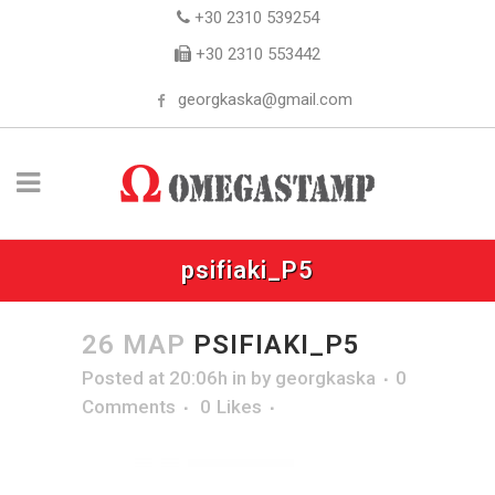
+30 2310 539254
+30 2310 553442
georgkaska@gmail.com
psifiaki_P5
26 ΜΑΡ
PSIFIAKI_P5
Posted at 20:06h
in
by
georgkaska
0
Comments
0
Likes