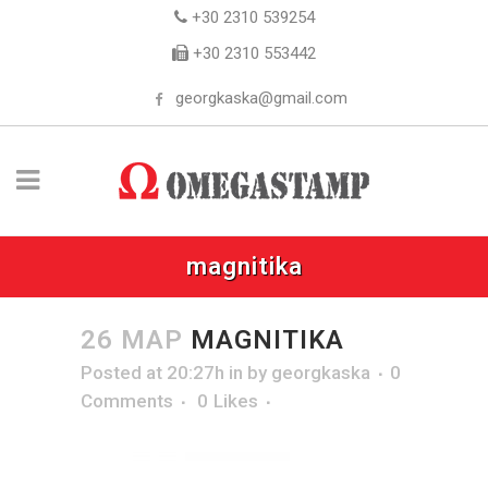
+30 2310 539254
+30 2310 553442
georgkaska@gmail.com
magnitika
26 ΜΑΡ
MAGNITIKA
Posted at 20:27h
in
by
georgkaska
0
Comments
0
Likes