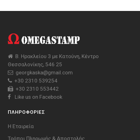
Β. Ηρακλείου 3 με Κατούνη, Κέντρο
Θεσσαλονίκης, 546 25
georgkaska@gmail.com
+30 2310 539254
+30 2310 553442
Like us on Facebook
ΠΛΗΡΟΦΟΡΙΕΣ
Η Εταιρεία
Τρόποι Πληρωμής & Aποστολής