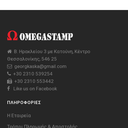
Β. Ηρακλείου 3 με Κατούνη, Κέντρο
Θεσσαλονίκης, 546 25
georgkaska@gmail.com
+30 2310 539254
+30 2310 553442
Like us on Facebook
ΠΛΗΡΟΦΟΡΙΕΣ
Η Εταιρεία
Τρόποι Πληρωμής & Aποστολής