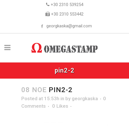
+30 2310 539254
+30 2310 553442
georgkaska@gmail.com
pin2-2
08 ΝΟΈ
PIN2-2
Posted at 15:53h
in
by
georgkaska
0
Comments
0
Likes