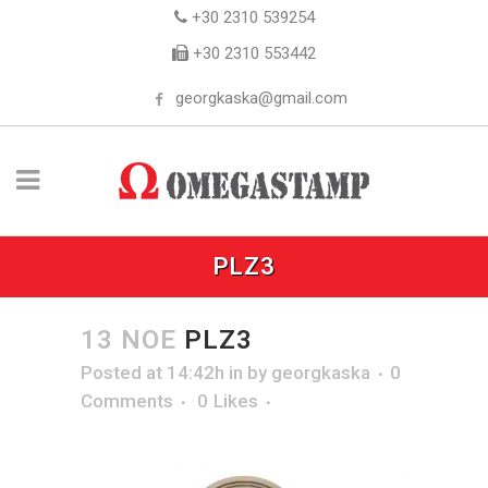
+30 2310 539254
+30 2310 553442
georgkaska@gmail.com
PLZ3
13 ΝΟΈ
PLZ3
Posted at 14:42h
in
by
georgkaska
0
Comments
0
Likes