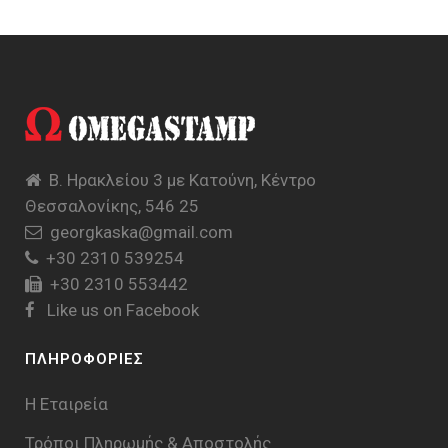
Β. Ηρακλείου 3 με Κατούνη, Κέντρο
Θεσσαλονίκης, 546 25
georgkaska@gmail.com
+30 2310 539254
+30 2310 553442
Like us on Facebook
ΠΛΗΡΟΦΟΡΙΕΣ
Η Εταιρεία
Τρόποι Πληρωμής & Aποστολής