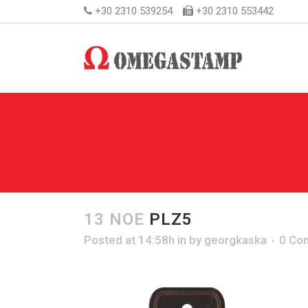
+30 2310 539254
+30 2310 553442
13 ΝΟΈ
PLZ5
Posted at 14:58h
in
by
georgkaska
0 Co