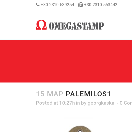
+30 2310 539254
+30 2310 553442
15 ΜΑΡ
PALEMILOS1
Posted at 10:27h
in
by
georgkaska
0 Co