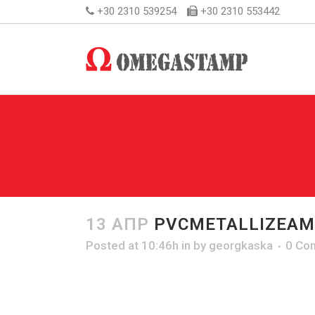
+30 2310 539254
+30 2310 553442
13 ΑΠΡ
PVCMETALLIZEAM
Posted at 10:46h
in
by
georgkaska
0 Co