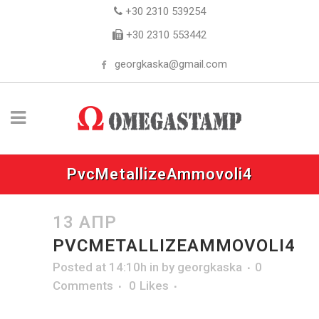
+30 2310 539254
+30 2310 553442
georgkaska@gmail.com
PvcMetallizeAmmovoli4
13 ΑΠΡ
PVCMETALLIZEAMMOVOLI4
Posted at 14:10h
in
by
georgkaska
0
Comments
0
Likes