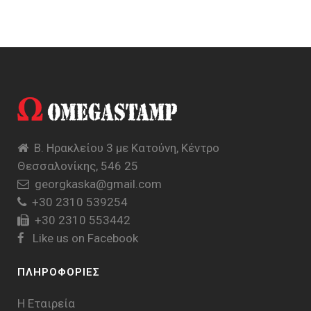
Β. Ηρακλείου 3 με Κατούνη, Κέντρο
Θεσσαλονίκης, 546 25
georgkaska@gmail.com
+30 2310 539254
+30 2310 553442
Like us on Facebook
ΠΛΗΡΟΦΟΡΙΕΣ
Η Εταιρεία