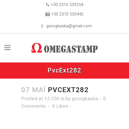
+30 2310 539254
+30 2310 553442
georgkaska@gmail.com
PvcExt282
07 ΜΆΙ
PVCEXT282
Posted at 12:33h
in
by
georgkaska
0
Comments
0
Likes