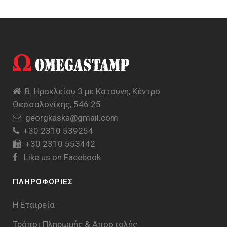
Β. Ηρακλείου 3 με Κατούνη, Κέντρο
Θεσσαλονίκης, 546 25
georgkaska@gmail.com
+30 2310 539254
+30 2310 553442
Like us on Facebook
ΠΛΗΡΟΦΟΡΙΕΣ
Η Εταιρεία
Τρόποι Πληρωμής & Aποστολής