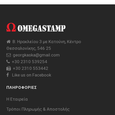
Β. Ηρακλείου 3 με Κατούνη, Κέντρο
Θεσσαλονίκης, 546 25
georgkaska@gmail.com
+30 2310 539254
+30 2310 553442
Like us on Facebook
ΠΛΗΡΟΦΟΡΙΕΣ
Η Εταιρεία
Τρόποι Πληρωμής & Aποστολής