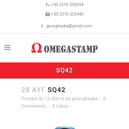
+30 2310 539254
+30 2310 553442
georgkaska@gmail.com
SQ42
28 ΑΥΓ
SQ42
Posted at 12:40h
in
by
georgkaska
0
Comments
0
Likes