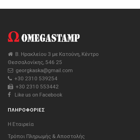
Β. Ηρακλείου 3 με Κατούνη, Κέντρο
Θεσσαλονίκης, 546 25
georgkaska@gmail.com
+30 2310 539254
+30 2310 553442
Like us on Facebook
ΠΛΗΡΟΦΟΡΙΕΣ
Η Εταιρεία
Τρόποι Πληρωμής & Aποστολής