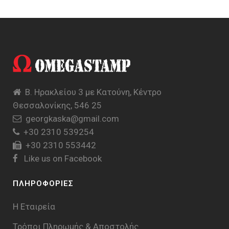
Β. Ηρακλείου 3 με Κατούνη, Κέντρο
Θεσσαλονίκης, 546 25
georgkaska@gmail.com
+30 2310 539254
+30 2310 553442
Like us on Facebook
ΠΛΗΡΟΦΟΡΙΕΣ
Η Εταιρεία
Τρόποι Πληρωμής & Aποστολής