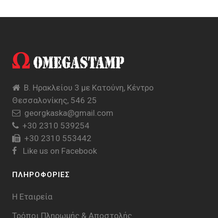
Β. Ηρακλείου 3 με Κατούνη, Κέντρο
Θεσσαλονίκης, 546 25
georgkaska@gmail.com
+30 2310 539254
+30 2310 553442
Like us on Facebook
ΠΛΗΡΟΦΟΡΙΕΣ
Η Εταιρεία
Τρόποι Πληρωμής & Aποστολής