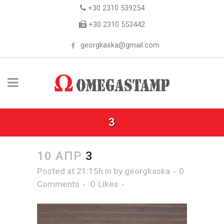
+30 2310 539254
+30 2310 553442
georgkaska@gmail.com
3
10 ΑΠΡ
3
Posted at 21:15h
in
by
georgkaska
0
Comments
0
Likes