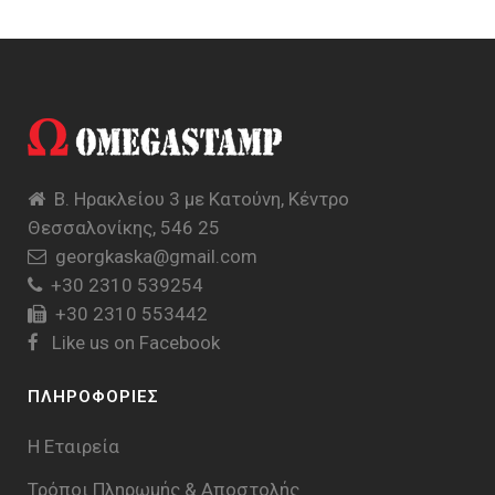
Β. Ηρακλείου 3 με Κατούνη, Κέντρο
Θεσσαλονίκης, 546 25
georgkaska@gmail.com
+30 2310 539254
+30 2310 553442
Like us on Facebook
ΠΛΗΡΟΦΟΡΙΕΣ
Η Εταιρεία
Τρόποι Πληρωμής & Aποστολής