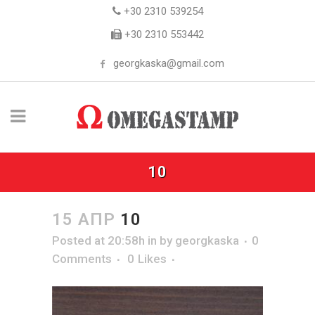
+30 2310 539254
+30 2310 553442
georgkaska@gmail.com
10
15 ΑΠΡ
10
Posted at 20:58h
in
by
georgkaska
0
Comments
0
Likes