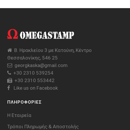
Β. Ηρακλείου 3 με Κατούνη, Κέντρο
Θεσσαλονίκης, 546 25
georgkaska@gmail.com
+30 2310 539254
+30 2310 553442
Like us on Facebook
ΠΛΗΡΟΦΟΡΙΕΣ
Η Εταιρεία
Τρόποι Πληρωμής & Aποστολής