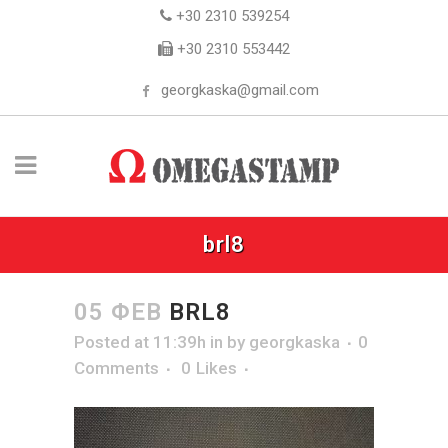
+30 2310 539254
+30 2310 553442
georgkaska@gmail.com
brl8
05 ΦΕΒ
BRL8
Posted at 11:39h
in
by
georgkaska
0
Comments
0
Likes