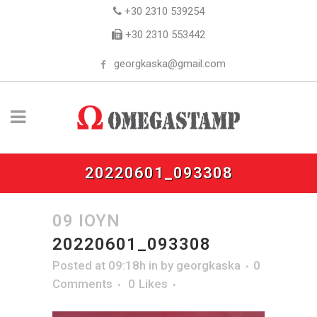
+30 2310 539254
+30 2310 553442
georgkaska@gmail.com
20220601_093308
09 ΙΟΎΝ
20220601_093308
Posted at 09:18h
in
by
georgkaska
0
Comments
0
Likes