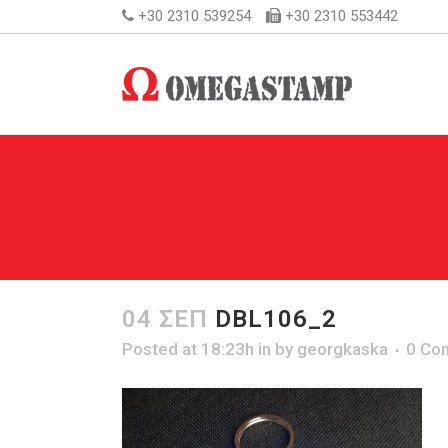
+30 2310 539254
+30 2310 553442
04 ΣΕΠ
DBL106_2
Posted at 18:23h
in
by
georgkaska
0 Co