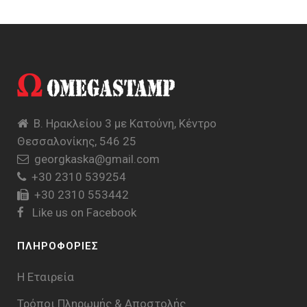
Β. Ηρακλείου 3 με Κατούνη, Κέντρο
Θεσσαλονίκης, 546 25
georgkaska@gmail.com
+30 2310 539254
+30 2310 553442
Like us on Facebook
ΠΛΗΡΟΦΟΡΙΕΣ
Η Εταιρεία
Τρόποι Πληρωμής & Aποστολής