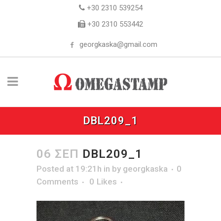
+30 2310 539254
+30 2310 553442
georgkaska@gmail.com
DBL209_1
06 ΣΕΠ
DBL209_1
Posted at 19:21h
in
by
georgkaska
0
Comments
0
Likes