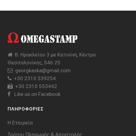
Β. Ηρακλείου 3 με Κατούνη, Κέντρο
Θεσσαλονίκης, 546 25
georgkaska@gmail.com
+30 2310 539254
+30 2310 553442
Like us on Facebook
ΠΛΗΡΟΦΟΡΙΕΣ
Η Εταιρεία
Τρόποι Πληρωμής & Aποστολής