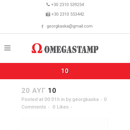
+30 2310 539254
+30 2310 553442
georgkaska@gmail.com
10
20 ΑΥΓ
10
Posted at 00:01h
in
by
georgkaska
0
Comments
0
Likes